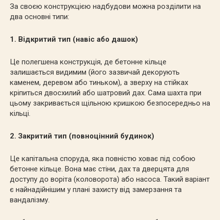
За своєю конструкцією надбудови можна розділити на
два основні типи:
1. Відкритий тип (навіс або дашок)
Це полегшена конструкція, де бетонне кільце
залишається видимим (його зазвичай декорують
каменем, деревом або тиньком), а зверху на стійках
кріпиться двосхилий або шатровий дах. Сама шахта при
цьому закривається щільною кришкою безпосередньо на
кільці.
2. Закритий тип (повноцінний будинок)
Це капітальна споруда, яка повністю ховає під собою
бетонне кільце. Вона має стіни, дах та дверцята для
доступу до воріта (коловорота) або насоса. Такий варіант
є найнадійнішим у плані захисту від замерзання та
вандалізму.