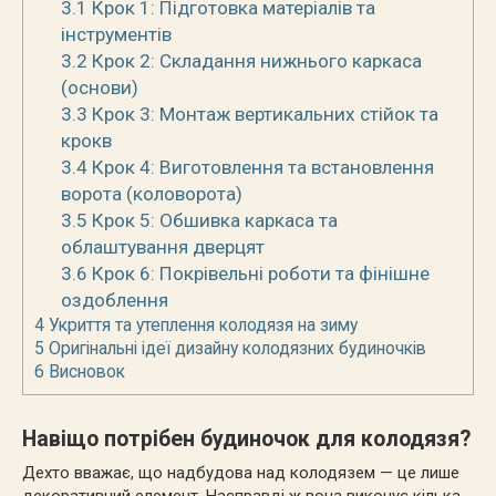
3.1
Крок 1: Підготовка матеріалів та
інструментів
3.2
Крок 2: Складання нижнього каркаса
(основи)
3.3
Крок 3: Монтаж вертикальних стійок та
крокв
3.4
Крок 4: Виготовлення та встановлення
ворота (коловорота)
3.5
Крок 5: Обшивка каркаса та
облаштування дверцят
3.6
Крок 6: Покрівельні роботи та фінішне
оздоблення
4
Укриття та утеплення колодязя на зиму
5
Оригінальні ідеї дизайну колодязних будиночків
6
Висновок
Навіщо потрібен будиночок для колодязя?
Дехто вважає, що надбудова над колодязем — це лише
декоративний елемент. Насправді ж вона виконує кілька