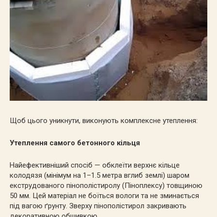
Щоб цього уникнути, виконують комплексне утеплення:
Утеплення самого бетонного кільця
Найефективніший спосіб — обклеїти верхнє кільце
колодязя (мінімум на 1–1.5 метра вглиб землі) шаром
екструдованого пінополістиролу (Піноплексу) товщиною
50
мм. Цей матеріал не боїться вологи та не зминається
під вагою ґрунту. Зверху пінополістирол закривають
декоративною обшивкою.