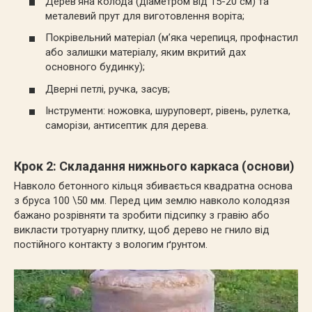
Дерев’яна колода (діаметром від 15-20 см) та
металевий прут для виготовлення воріта;
Покрівельний матеріал (м’яка черепиця, профнастил
або залишки матеріалу, яким вкритий дах
основного будинку);
Дверні петлі, ручка, засув;
Інструменти: ножовка, шуруповерт, рівень, рулетка,
саморізи, антисептик для дерева.
Крок 2: Складання нижнього каркаса (основи)
Навколо бетонного кільця збивається квадратна основа
з бруса
100 \50
мм. Перед цим землю навколо колодязя
бажано розрівняти та зробити підсипку з гравію або
викласти тротуарну плитку, щоб дерево не гнило від
постійного контакту з вологим ґрунтом.