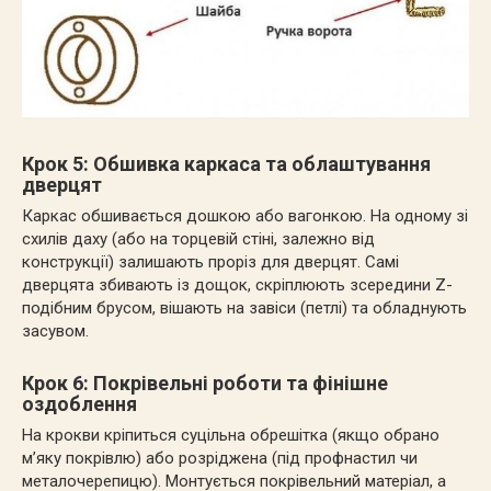
Крок 5: Обшивка каркаса та облаштування
дверцят
Каркас обшивається дошкою або вагонкою. На одному зі
схилів даху (або на торцевій стіні, залежно від
конструкції) залишають проріз для дверцят. Самі
дверцята збивають із дощок, скріплюють зсередини Z-
подібним брусом, вішають на завіси (петлі) та обладнують
засувом.
Крок 6: Покрівельні роботи та фінішне
оздоблення
На крокви кріпиться суцільна обрешітка (якщо обрано
м’яку покрівлю) або розріджена (під профнастил чи
металочерепицю). Монтується покрівельний матеріал, а