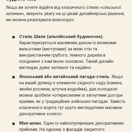
Якщо ви хочете відійти від класичного стилю «сільської
хатинки», зверніть увагу на ці цікаві дизайнерські рішення,
які можна реалізувати власноруч:
Стиль Шале (альпійський будиночок).
Характеризується масивним дахом із великими
вильотами (виступами) за межі стін та
використанням грубого, темного дерева в
поєднанні з кам’яною основою. Такий дизайн
виглядає дуже затишно та надійно.
Японський або китайський пагода-стиль.
Якщо
на вашій ділянці є елементи східного саду (камені,
хвойні рослини, штучна водойма), дах колодязя
можна зробити чотирисхилим із загнутими догори
краями, як у традиційних азійських пагодах. Замість
класичного воріта тут круто виглядатиме масивне
декоративне колесо.
Міні-млин.
Один із найпопулярніших декоративних
прийомів. На одному з фасадів закритого