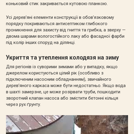
коньковий стик закривається кутовою планкою.
Усі дерев’яні елементи конструкції в обов’язковому
порядку покриваються антисептиком глибокого
проникнення для захисту від гниття та грибка, а зверху —
двома шарами вологостійкого лаку або фасадної фарби
під колір інших споруд на ділянці.
Укриття та утеплення колодязя на зиму
Для регіонів із суворими зимами або у випадку, якщо
джерелом користуються цілий рік (особливо з
підключеним насосним обладнанням), звичайного
дерев’яного каркаса може бути недостатньо. Якщо вода
в шахті замерзне, це може розірвати труби, пошкодити
зворотний клапан насоса або змістити бетонні кільця
через рух ґрунту.