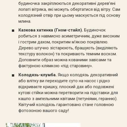
будиночка закріплюються декоративні дерев’яні
лопаті вітряка, які можуть обертатися від вітру. Сам
колодязний отвір при цьому маскується під основу
млина.
Казкова хатинка (Гном-стайл).
Будиночок
робиться з навмисно асиметричним, дуже високим
і гострим дахом, покритим м’якою покрівлею.
Дерево штучно зістарюють, брашують (виділяють
текстуру волокон) та покривають темним воском.
Доповнити образ можна кованими завісами та
фактурною клямкою «під старовину».
Колодязь-клумба.
Якщо колодязь декоративний
або влітку ви переходите суто на насос і рідко
відкриваєте кришку, плоский дах або подовжені
кутові стійки можна перетворити на підставки для
кашпо з ампельними квітами (петуніями, геранню).
Квітучий колодязь гарантовано стане головною
фотозоною вашого саду!