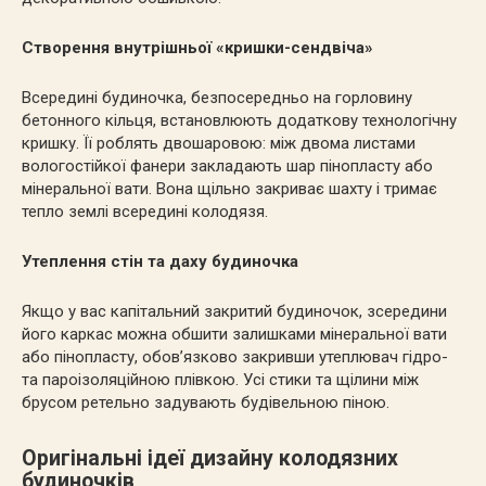
Створення внутрішньої «кришки-сендвіча»
Всередині будиночка, безпосередньо на горловину
бетонного кільця, встановлюють додаткову технологічну
кришку. Її роблять двошаровою: між двома листами
вологостійкої фанери закладають шар пінопласту або
мінеральної вати. Вона щільно закриває шахту і тримає
тепло землі всередині колодязя.
Утеплення стін та даху будиночка
Якщо у вас капітальний закритий будиночок, зсередини
його каркас можна обшити залишками мінеральної вати
або пінопласту, обов’язково закривши утеплювач гідро-
та пароізоляційною плівкою. Усі стики та щілини між
брусом ретельно задувають будівельною піною.
Оригінальні ідеї дизайну колодязних
будиночків