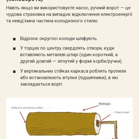
Навіть якщо ви використовуєте насос, ручний ворот — це
чудова страховка на випадок відключення електроенергії
та невід’ємна частина колодязного стилю.
Відрізок округлої колоди шліфують.
У торцях по центру свердлять отвори, куди
вставляють металеві штирі (один короткий, а
другий довгий — зігнутий у формі корби/ручки).
У вертикальних стійках каркаса роблять пропили
або встановлюють втулки (підшипники), в які
закладається воріт.