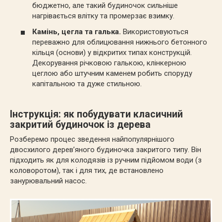
бюджетно, але такий будиночок сильніше
нагрівається влітку та промерзає взимку.
Камінь, цегла та галька.
Використовуються
переважно для облицювання нижнього бетонного
кільця (основи) у відкритих типах конструкцій.
Декорування річковою галькою, клінкерною
цеглою або штучним каменем робить споруду
капітальною та дуже стильною.
Інструкція: як побудувати класичний
закритий будиночок із дерева
Розберемо процес зведення найпопулярнішого
двосхилого дерев’яного будиночка закритого типу. Він
підходить як для колодязів із ручним підйомом води (з
коловоротом), так і для тих, де встановлено
занурювальний насос.