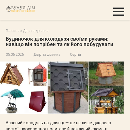
Перейти
к
контенту
Головна
»
Двір та ділянка
Будиночок для колодязя своїми руками:
навіщо він потрібен та як його побудувати
05.06.2026
Двір та ділянка
Сергій
Власний колодязь на ділянці — це не лише джерело
чистої, прохолодної води, але й важливий елемент