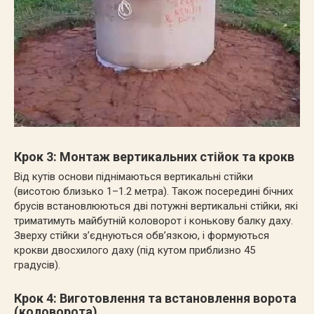
Крок 3: Монтаж вертикальних стійок та крокв
Від кутів основи піднімаються вертикальні стійки
(висотою близько 1–1.2 метра). Також посередині бічних
брусів встановлюються дві потужні вертикальні стійки, які
триматимуть майбутній коловорот і конькову балку даху.
Зверху стійки з’єднуються обв’язкою, і формуються
крокви двосхилого даху (під кутом приблизно 45
градусів).
Крок 4: Виготовлення та встановлення ворота
(коловорота)