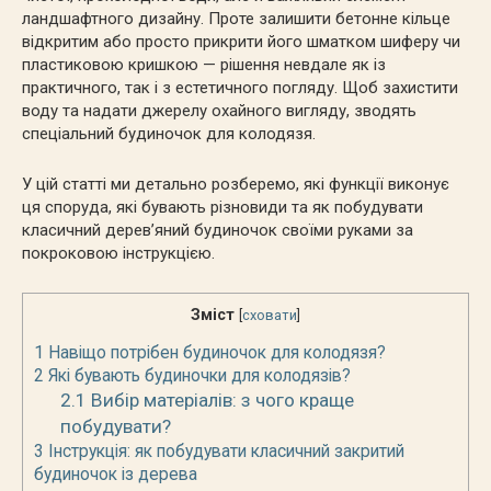
ландшафтного дизайну. Проте залишити бетонне кільце
відкритим або просто прикрити його шматком шиферу чи
пластиковою кришкою — рішення невдале як із
практичного, так і з естетичного погляду. Щоб захистити
воду та надати джерелу охайного вигляду, зводять
спеціальний будиночок для колодязя.
У цій статті ми детально розберемо, які функції виконує
ця споруда, які бувають різновиди та як побудувати
класичний дерев’яний будиночок своїми руками за
покроковою інструкцією.
Зміст
[
сховати
]
1
Навіщо потрібен будиночок для колодязя?
2
Які бувають будиночки для колодязів?
2.1
Вибір матеріалів: з чого краще
побудувати?
3
Інструкція: як побудувати класичний закритий
будиночок із дерева