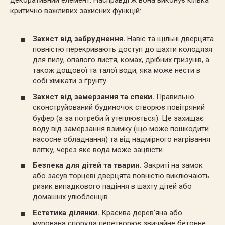
критично важливих захисних функцій:
Захист від забруднення.
Навіс та щільні дверцята
повністю перекривають доступ до шахти колодязя
для пилу, опалого листя, комах, дрібних гризунів, а
також дощової та талої води, яка може нести в
собі хімікати з ґрунту.
Захист від замерзання та спеки.
Правильно
сконструйований будиночок створює повітряний
буфер (а за потреби й утеплюється). Це захищає
воду від замерзання взимку (що може пошкодити
насосне обладнання) та від надмірного нагрівання
влітку, через яке вода може зацвісти.
Безпека для дітей та тварин.
Закриті на замок
або засув торцеві дверцята повністю виключають
ризик випадкового падіння в шахту дітей або
домашніх улюбленців.
Естетика ділянки.
Красива дерев’яна або
мурована споруда перетворює звичайне бетонне