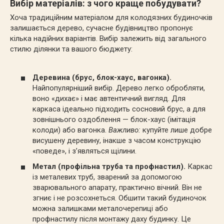
Вибір матеріалів: з чого краще побудувати?
Хоча традиційним матеріалом для колодязних будиночків
залишається дерево, сучасне будівництво пропонує
кілька надійних варіантів. Вибір залежить від загального
стилю ділянки та вашого бюджету:
Деревина (брус, блок-хаус, вагонка).
Найпопулярніший вибір. Дерево легко обробляти,
воно «дихає» і має автентичний вигляд. Для
каркаса ідеально підходить сосновий брус, а для
зовнішнього оздоблення — блок-хаус (імітація
колоди) або вагонка.
Важливо:
купуйте лише добре
висушену деревину, інакше з часом конструкцію
«поведе», і з’являться щілини.
Метал (профільна труба та профнастил).
Каркас
із металевих труб, зварений за допомогою
зварювального апарату, практично вічний. Він не
згниє і не розсохнеться. Обшити такий будиночок
можна залишками металочерепиці або
профнастилу після монтажу даху будинку. Це