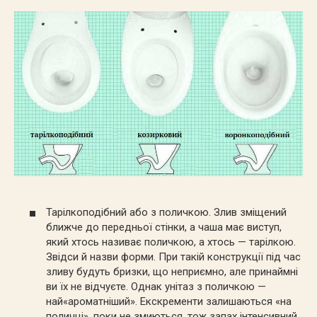
Тарілкоподібний або з поличкою. Злив зміщений
ближче до передньої стінки, а чаша має виступ,
який хтось називає поличкою, а хтось — тарілкою.
Звідси й назви форми. При такій конструкції під час
зливу будуть бризки, що неприємно, але принаймні
ви їх не відчуєте. Однак унітаз з поличкою —
най«ароматніший». Екскременти залишаються «на
поличці», поки не змиються, тож запах інтенсивний.