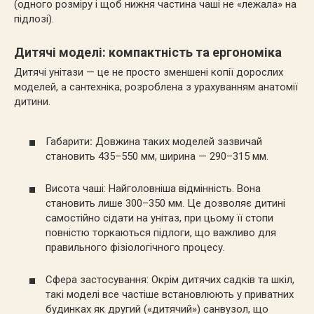
(одного розміру і щоб нижня частина чаші не «лежала» на
підлозі).
Дитячі моделі: компактність та ергономіка
Дитячі унітази — це не просто зменшені копії дорослих
моделей, а сантехніка, розроблена з урахуванням анатомії
дитини.
Габарити
:
Довжина таких моделей зазвичай
становить 435–550 мм, ширина — 290–315 мм.
Висота чаші: Найголовніша відмінність. Вона
становить лише 300–350 мм. Це дозволяє дитині
самостійно сідати на унітаз, при цьому її стопи
повністю торкаються підлоги, що важливо для
правильного фізіологічного процесу.
Сфера застосування: Окрім дитячих садків та шкіл,
такі моделі все частіше встановлюють у приватних
будинках як другий («дитячий») санвузол, що