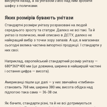
висунути назад, а за унітазом і/або над ним зробити
шафку з поличками.
Яких розмірів бувають унітази
Стандартні розміри унітазу розраховані на людей
середнього зросту та статури. Далеко не всі такі. Та й
унітаз із поличкою, який описано в ДСТУ, далеко не
найкращий вибір з точки зору запахів. А ще, в магазинах
сьогодні велика частина імпортної продукції. І стандарти у
них свої.
Наприклад, європейський стандартний розмір унітазу —
680*360*400 мм (це довжина, ширина в найширшій частині
і остання цифра — висота).
Американці пішли ще далі — у них звичайна «глибина»
становить 768 мм, ширина 380 мм, висота обідка над
підлогою така сама — 36-38 см.
Як бачите, стандарти різні, та й не всі дотримуються