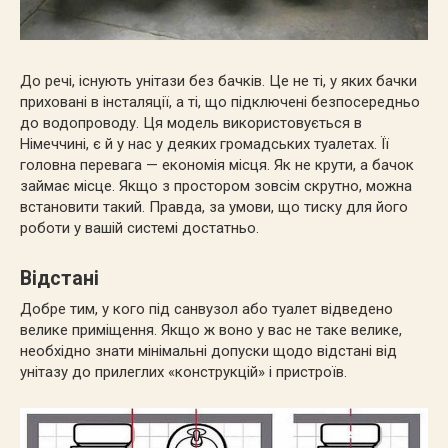
До речі, існують унітази без бачків. Це не ті, у яких бачки
приховані в інсталяції, а ті, що підключені безпосередньо
до водопроводу. Ця модель використовується в
Німеччині, є й у нас у деяких громадських туалетах. Її
головна перевага — економія місця. Як не крути, а бачок
займає місце. Якщо з простором зовсім скрутно, можна
встановити такий. Правда, за умови, що тиску для його
роботи у вашій системі достатньо.
Відстані
Добре тим, у кого під санвузол або туалет відведено
велике приміщення. Якщо ж воно у вас не таке велике,
необхідно знати мінімальні допуски щодо відстані від
унітазу до прилеглих «конструкцій» і пристроїв.