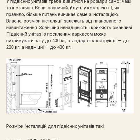
У підвісних унітазів треба дивитися на розміри самої чаші
та інсталяції. Вони, зазвичай, йдуть у комплекті. І, як
правило, більше питань виникає саме з інсталяцією.
Власне, розміри інсталяції залежать від планованого
навантаження. Зовнішня ненадійність і крихкість оманливі.
Підвісний унітаз із посиленим каркасом може
витримувати вагу до 400 кг, стандартні конструкції — до
200 кг, а надміцні — до 400 кг.
Розміри інсталяцій для підвісних унітазів такі: