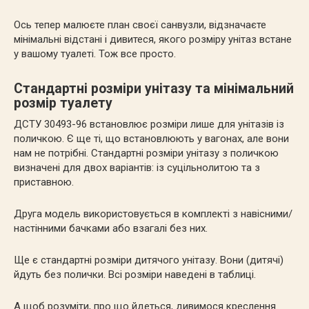
Ось тепер малюєте план своєї санвузли, відзначаєте
мінімальні відстані і дивитеся, якого розміру унітаз встане
у вашому туалеті. Тож все просто.
Стандартні розміри унітазу та мінімальний
розмір туалету
ДСТУ 30493-96 встановлює розміри лише для унітазів із
поличкою. Є ще ті, що встановлюють у вагонах, але вони
нам не потрібні. Стандартні розміри унітазу з поличкою
визначені для двох варіантів: із суцільнолитою та з
приставною.
Друга модель використовується в комплекті з навісними/
настінними бачками або взагалі без них.
Ще є стандартні розміри дитячого унітазу. Вони (дитячі)
йдуть без полички. Всі розміри наведені в таблиці.
А щоб розуміти, про що йдеться, дивимося креслення.