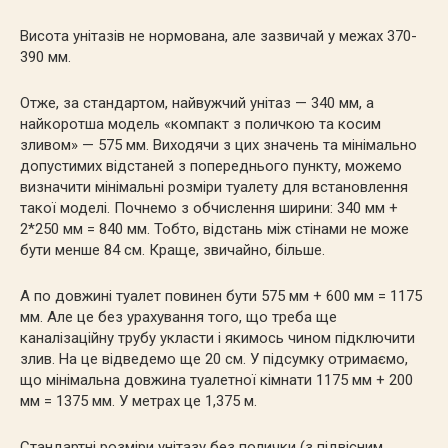
Висота унітазів не нормована, але зазвичай у межах 370-
390 мм.
Отже, за стандартом, найвужчий унітаз — 340 мм, а
найкоротша модель «компакт з поличкою та косим
зливом» — 575 мм. Виходячи з цих значень та мінімально
допустимих відстаней з попереднього пункту, можемо
визначити мінімальні розміри туалету для встановлення
такої моделі. Почнемо з обчислення ширини: 340 мм +
2*250 мм = 840 мм. Тобто, відстань між стінами не може
бути менше 84 см. Краще, звичайно, більше.
А по довжині туалет повинен бути 575 мм + 600 мм = 1175
мм. Але це без урахування того, що треба ще
каналізаційну трубу укласти і якимось чином підключити
злив. На це відведемо ще 20 см. У підсумку отримаємо,
що мінімальна довжина туалетної кімнати 1175 мм + 200
мм = 1375 мм. У метрах це 1,375 м.
Стандартні розміри унітазу без полички (з підвісним