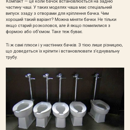
Компакт — це коли бачок встановлюється на задню
частину чаші. У таких моделях чаша має спеціальний
випуск ззаду з отворами для кріплення бачка. Чим
хороший такий варіант? Можна міняти бачки. Не тільки
якщо старий розколовся, але й якщо помилилися з
формою або об’ємом. Таке теж буває.
Ті ж самі плюси і у настінних бачків. З тією лише різницею,
що доведеться їх кріпити і встановлювати з’єднувальну
трубу.