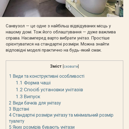
Санвузол — це одне з найбільш відвідуваних місць у
нашому домі. Тож його облаштування — дуже важлива
справа. Насамперед варто вибрати унітаз. Простіше
орієнтуватися на стандартні розміри. Можна знайти
відповідні моделі практично на будь-який смак.
Зміст
[
сховати
]
1
Види та конструктивні особливості
1.1
Форма чаші
1.2
Спосіб установки унітазів
1.3
Випуск
2
Види бачків для унітазу
3
Відстані
4
Стандартні розміри унітазу та мінімальний розмір
туалету
5
Яких розмірів бувають унітази