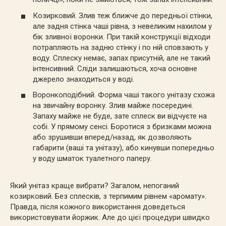
Козирковий. Злив теж ближче до передньої стінки,
але задня стінка чаші рівна, з невеликим нахилом у
бік зливної воронки. При такій конструкції відходи
потрапляють на задню стінку і по ній сповзають у
воду. Сплеску немає, запах присутній, але не такий
інтенсивний. Сліди залишаються, хоча основне
джерело знаходиться у воді.
Воронкоподібний. Форма чаші такого унітазу схожа
на звичайну воронку. Злив майже посередині.
Запаху майже не буде, зате сплеск ви відчуєте на
собі. У прямому сенсі. Боротися з бризками можна
або зрушивши вперед/назад, як дозволяють
габарити (ваші та унітазу), або кинувши попередньо
у воду шматок туалетного паперу.
Який унітаз краще вибрати? Загалом, непоганий
козирковий. Без сплесків, з терпимим рівнем «аромату».
Правда, після кожного використання доведеться
використовувати йоржик. Але до цієї процедури швидко