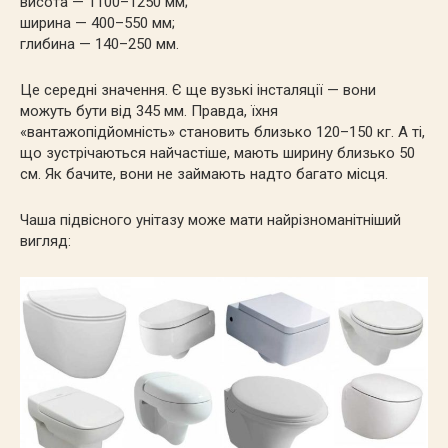
висота — 1100–1250 мм;
ширина — 400–550 мм;
глибина — 140–250 мм.
Це середні значення. Є ще вузькі інсталяції — вони
можуть бути від 345 мм. Правда, їхня
«вантажопідйомність» становить близько 120–150 кг. А ті,
що зустрічаються найчастіше, мають ширину близько 50
см. Як бачите, вони не займають надто багато місця.
Чаша підвісного унітазу може мати найрізноманітніший
вигляд: