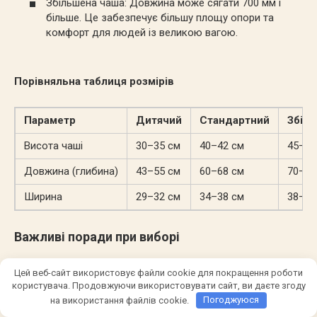
Збільшена чаша: Довжина може сягати 700 мм і
більше. Це забезпечує більшу площу опори та
комфорт для людей із великою вагою.
Порівняльна таблиця розмірів
Параметр
Дитячий
Стандартний
Збіль
Висота чаші
30–35 см
40–42 см
45–60
Довжина (глибина)
43–55 см
60–68 см
70–80
Ширина
29–32 см
34–38 см
38–45
Важливі поради при виборі
Якщо немає місця для дитячого унітазу:
Замість
Цей веб-сайт використовує файли cookie для покращення роботи
користувача. Продовжуючи використовувати сайт, ви даєте згоду
окремого приладу можна придбати спеціальну
на використання файлів cookie.
Погоджуюся
дитячу кришку-накладку зі сходинкою. Це