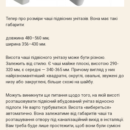
Тепер про розміри чаші підвісних унітазів. Вона має такі
габарити:
довжина 480–560 мм;
ширина 356–430 мм.
Висота чаші підвісного унітазу може бути різною.
Залежить від стилю. Є чаші майже плоскі, висотою 290-
320 мм, є середні — 340-365 мм. Причому вигляд у них
найрізноманітніший: квадратні, округлі, овальні, звужені до
низу або закруглені, більше схожі на шайбу.
Можуть виникнути ще питання щодо того, на якій висоті
розташовувати підвісний вбудований унітаз відносно
підлоги. Не варто турбуватися. Висота «вибереться»
автоматично. Вона залежатиме від габаритів чаші та
розташування отвору під каналізаційний вихід в інсталяції.
Вам треба буде лише простежити, щоб вони були сумісні