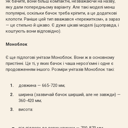
Як бачите, вони більш компактні, незважаючи на назву,
яку дали попередньому варіанту. Але такі моделі менш
популярні, оскільки бачок треба кріпити, а це додаткові
клопоти. Раніше цей тип вважався «пережитком», а зараз
— це стильно й цікаво. Є дуже цікаві моделі (щоправда, і
коштують вони відповідно).
Моноблок
Є ще підлогові унітази Моноблок. Вони ж в основному
пристінні. Це ті, у яких бачок і чаша нероз’ємні і одне є
продовженням іншого. Розміри унітазів Моноблок такі:
довжина — 665-720 мм;
ширина (зазвичай бачок ширший, але не завжди) —
360-420 мм;
висота:
від підлоги до верху кришки — 700-870 мм;